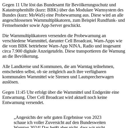
Gegen 11 Uhr löst das Bundesamt für Bevölkerungsschutz und
Katastrophenhilfe (kurz: BBK) über das Modulare Warnsystem des
Bundes (kurz: MoWaS) eine Probewarnung aus. Diese wird an alle
angeschlossenen Warnmultiplikatoren, zum Beispiel Rundfunk- und
Fernsehsender sowie App-Server geschickt.
Die Warnmultiplikatoren versenden die Probewarnung an
verschiedene Warnmittel, darunter Cell Broadcast, Warn-Apps wie
die vom BBK betriebene Warn-App NINA, Radio und insgesamt
circa 7.900 digitale Anzeigetafeln. Diese transportieren die Warnung
an die Bevölkerung.
Alle Landkreise und Kommunen, die am Warntag teilnehmen,
entscheiden selbst, ob sie zeitgleich auch ihre verfügbaren
kommunalen Warnmittel wie Sirenen und Lautsprecherwagen
auslösen.
Gegen 11:45 Uhr erfolgt über die Warnmittel und Endgeräte eine
Entwarnung. Über Cell Broadcast wird aktuell noch keine
Entwarnung versendet.
„Angesichts der sehr guten Ergebnisse von 2023
schaue ich voller Zuversicht auf den Bundesweiten
Warntag 2024! Das heißt aber nicht, dass wir nicht