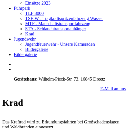
Einsätze 2023
Fuhrpark
TLF 3000
TSF-W - Tragkraftspritzenfahrzeug Wasser
MTF - Manschaftstransportfahrzeug
STA - Schlauchtransportanhänger
Krad
Jugendwehr
Jugendfeuerwehr - Unsere Kameraden
Bildergalerie
Bildergalerie
Gerätehaus:
Wilhelm-Pieck-Str. 73, 16845 Dreetz
E-Mail an uns
Krad
Das Kraftrad wird zu Erkundungsfahrten bei Großschadenslagen
und Waldbränden eingesetzt.