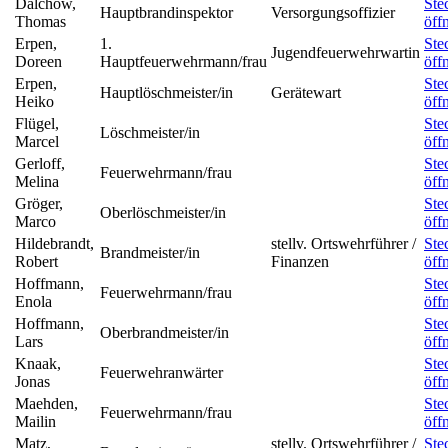
Dalchow,
Ste
Hauptbrandinspektor
Versorgungsoffizier
Thomas
öff
Erpen,
1.
Ste
Jugendfeuerwehrwartin
Doreen
Hauptfeuerwehrmann/frau
öff
Erpen,
Ste
Hauptlöschmeister/in
Gerätewart
Heiko
öff
Flügel,
Ste
Löschmeister/in
Marcel
öff
Gerloff,
Ste
Feuerwehrmann/frau
Melina
öff
Gröger,
Ste
Oberlöschmeister/in
Marco
öff
Hildebrandt,
stellv. Ortswehrführer /
Ste
Brandmeister/in
Robert
Finanzen
öff
Hoffmann,
Ste
Feuerwehrmann/frau
Enola
öff
Hoffmann,
Ste
Oberbrandmeister/in
Lars
öff
Knaak,
Ste
Feuerwehranwärter
Jonas
öff
Maehden,
Ste
Feuerwehrmann/frau
Mailin
öff
Matz,
stellv. Ortswehrführer /
Ste