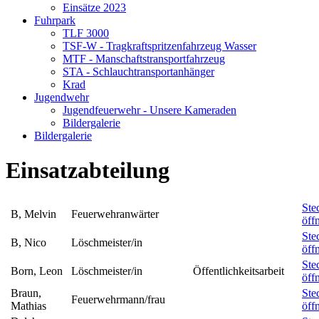
Einsätze 2023
Fuhrpark
TLF 3000
TSF-W - Tragkraftspritzenfahrzeug Wasser
MTF - Manschaftstransportfahrzeug
STA - Schlauchtransportanhänger
Krad
Jugendwehr
Jugendfeuerwehr - Unsere Kameraden
Bildergalerie
Bildergalerie
Einsatzabteilung
Ste
B, Melvin
Feuerwehranwärter
öff
Ste
B, Nico
Löschmeister/in
öff
Ste
Born, Leon
Löschmeister/in
Öffentlichkeitsarbeit
öff
Braun,
Ste
Feuerwehrmann/frau
Mathias
öff