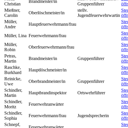
Brandmeister/in
Christian
Gruppenführer
öff
Mießner,
stellv.
Ste
Oberlöschmeister/in
Carolin
Jugendfeuerwehrwartin
öff
Müller,
Ste
Hauptfeuerwehrmann/frau
Andre
öff
Ste
Müller, Lina
Feuerwehrmann/frau
öff
Müller,
Ste
Oberfeuerwehrmann/frau
Robin
öff
Petras,
Ste
Brandmeister/in
Gruppenführer
Martin
öff
Raschke,
Ste
Hauptlöschmeister/in
Burkhard
öff
Reinicke,
Ste
Oberbrandmeister/in
Gruppenführer
Uwe
öff
Schindler,
Ste
Hauptbrandinspektor
Ortswehrführer
Martin
öff
Schindler,
Ste
Feuerwehranwärter
Moritz
öff
Schindler,
Ste
Feuerwehrmann/frau
Jugendsprecherin
Sophia
öff
Schnepf,
Ste
Feuerwehranwärter