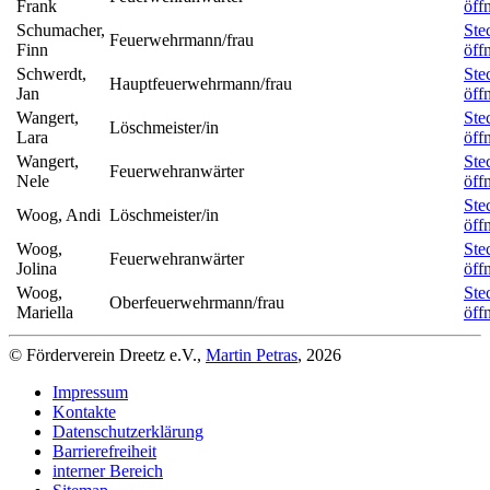
Frank
öff
Schumacher,
Ste
Feuerwehrmann/frau
Finn
öff
Schwerdt,
Ste
Hauptfeuerwehrmann/frau
Jan
öff
Wangert,
Ste
Löschmeister/in
Lara
öff
Wangert,
Ste
Feuerwehranwärter
Nele
öff
Ste
Woog, Andi
Löschmeister/in
öff
Woog,
Ste
Feuerwehranwärter
Jolina
öff
Woog,
Ste
Oberfeuerwehrmann/frau
Mariella
öff
© Förderverein Dreetz e.V.,
Martin Petras
, 2026
Impressum
Kontakte
Datenschutzerklärung
Barrierefreiheit
interner Bereich