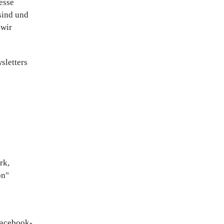
esse
sind und
 wir
sletters
rk,
on"
Facebook-