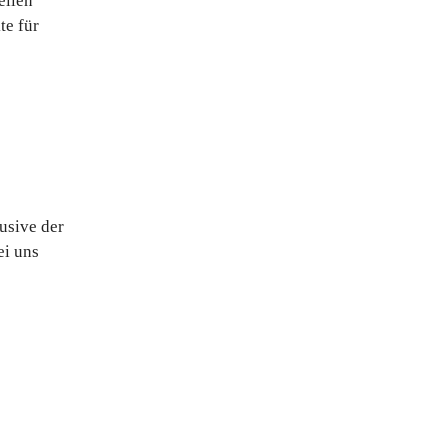
ellen
te für
usive der
ei uns