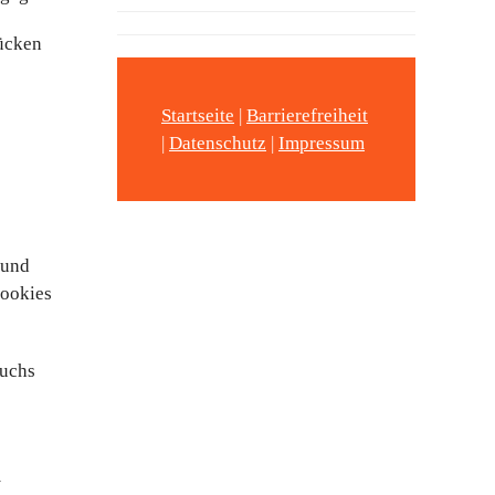
lücken
Startseite
|
Barrierefreiheit
|
Datenschutz
|
Impressum
 und
Cookies
suchs
m