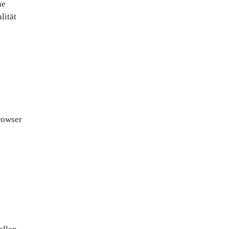
he
lität
rowser