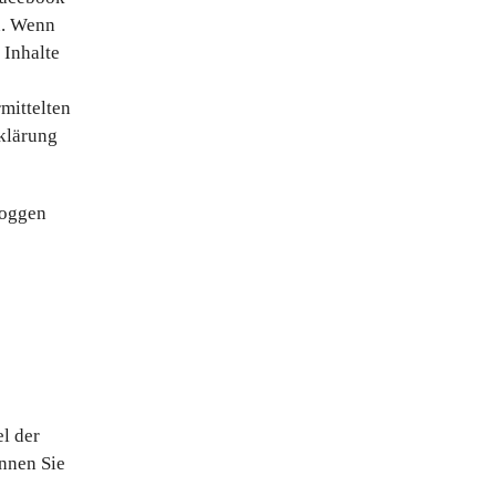
n. Wenn
 Inhalte
mittelten
rklärung
loggen
l der
ennen Sie