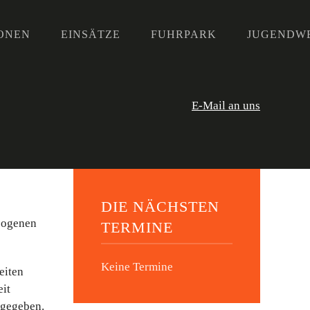
ONEN
EINSÄTZE
FUHRPARK
JUGENDW
E-Mail an uns
DIE NÄCHSTEN
ezogenen
TERMINE
Keine Termine
eiten
eit
rgegeben.