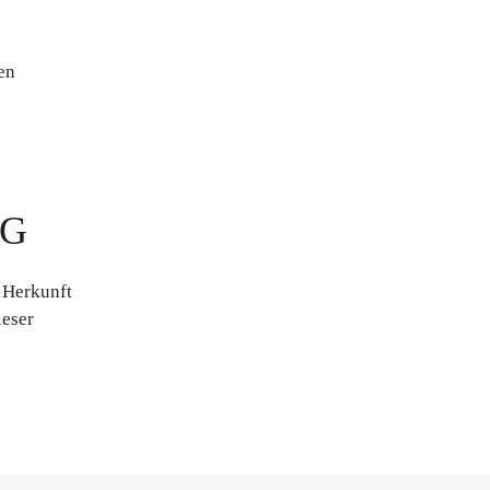
en
NG
 Herkunft
ieser