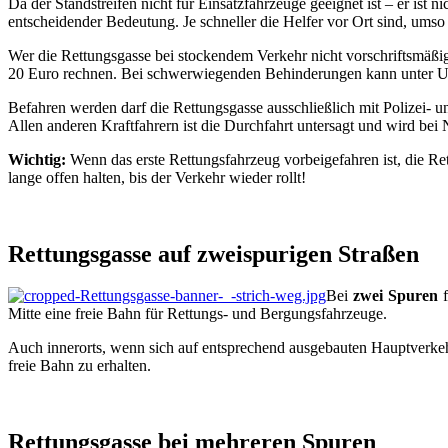
Da der Standstreifen nicht für Einsatzfahrzeuge geeignet ist – er is
entscheidender Bedeutung. Je schneller die Helfer vor Ort sind, umso s
Wer die Rettungsgasse bei stockendem Verkehr nicht vorschriftsmäß
20 Euro rechnen. Bei schwerwiegenden Behinderungen kann unter Um
Befahren werden darf die Rettungsgasse ausschließlich mit Polizei-
Allen anderen Kraftfahrern ist die Durchfahrt untersagt und wird be
Wichtig:
Wenn das erste Rettungsfahrzeug vorbeigefahren ist, die Re
lange offen halten, bis der Verkehr wieder rollt!
Rettungsgasse auf zweispurigen Straßen
Bei
zwei Spuren
Mitte eine freie Bahn für Rettungs- und Bergungsfahrzeuge.
Auch innerorts, wenn sich auf entsprechend ausgebauten Hauptverkehrs
freie Bahn zu erhalten.
Rettungsgasse bei mehreren Spuren