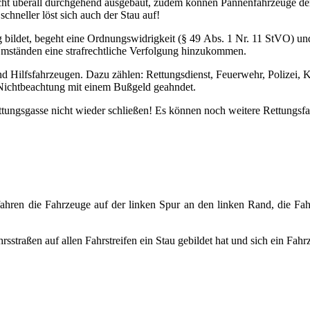
t nicht überall durchgehend ausgebaut, zudem können Pannenfahrzeuge d
chneller löst sich auch der Stau auf!
ig bildet, begeht eine Ordnungswidrigkeit (§ 49 Abs. 1 Nr. 11 StVO) 
ständen eine strafrechtliche Verfolgung hinzukommen.
 und Hilfsfahrzeugen. Dazu zählen: Rettungsdienst, Feuerwehr, Polizei
i Nichtbeachtung mit einem Bußgeld geahndet.
ttungsgasse nicht wieder schließen! Es können noch weitere Rettungsfa
fahren die Fahrzeuge auf der linken Spur an den linken Rand, die Fah
straßen auf allen Fahrstreifen ein Stau gebildet hat und sich ein Fah