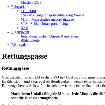
Einsätze 2023
Fuhrpark
TLF 3000
TSF-W - Tragkraftspritzenfahrzeug Wasser
MTF - Manschaftstransportfahrzeug
STA - Schlauchtransportanhänger
Krad
Jugendwehr
Jugendfeuerwehr - Unsere Kameraden
Bildergalerie
Bildergalerie
Rettungsgasse
Rettungsgasse
Grundsätzlich, so schreibt es die StVO in §11, Abs. 2 vor, muss
imme
im Rückstau – und zwar egal ob Berufsverkehr, wegen einer Baustelle
Fahrzeuge bereits dicht auf dicht stehen, wie es in einem Stau meist de
Nach einem Unfall zählt jede Minute! Jede Minute, die die
schnelle Hilfe zu ermöglichen.