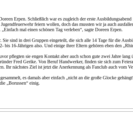
n Doreen Erpen. Schließlich war es zugleich der erste Ausbildungsaben
 Jugendfeuerwehr feiern wollen, doch das mussten wir ja auch ausfallen
. „Einfach mal einen schönen Tag verleben“, sagte Doreen Erpen.
 Sie sind in drei Gruppen eingeteilt, die sich alle 14 Tage für die Aus
2- bis 16-Jährigen also. Und einige ihrer Eltern gehören eben den „Rh
Zuvor pflegten sie engen Kontakt aber auch schon gute zwei Jahre lang 
nder Fred Gerike. Von Beruf Handwerker, finden sie sich zum Feierab
n. Ihr nächstes Ziel ist jetzt die Anerkennung als Fanclub auch vom V
r gesammelt, es damals aber einfach „nicht an die große Glocke gehäng
 die „Borussen“ einig.