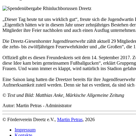
„Dieser Tag heute tut uns wirklich gut“, freute sich die Jugendwarti
„Eigentlich hätten wir in diesem Jahr unser zehnjähriges Bestehen der
Mitglieder ihre Feier nachholen und auch einen Ausflug unternehmen
Die Dreetz-Giesenhorster Jugendfeuerwehr zählt aktuell 29 Mitglieder.
die zehn- bis zwölfjährigen Feuerwehrkinder und „die Großen“, die 1
Offiziell gibt es diesen Freundeskreis seit dem 14. September 2017. 
diese Idee kam beim gemeinsamen Fußballgucken“, erklärt Gruppengrü
Frauen. Und wann immer es klappt, wird natürlich ins Stadion gefahre
Eine Saison lang hatten die Dreetzer bereits für ihre Jugendfeuerweh
Aufmerksamkeit zuteil werden. Denn sie hat es verdient, da sind sich
© Text und Bild: Matthias Anke, Märkische Allgemeine Zeitung
Autor: Martin Petras - Administrator
© Förderverein Dreetz e.V.,
Martin Petras
, 2026
Impressum
Kontakte