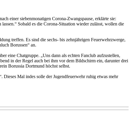
d nach einer siebenmonatigen Corona-Zwangspause, erklärte sie:
 lassen.“ Sobald es die Corona-Situation wieder zulässt, wollen die
bildung treffen. Es sind die sechs- bis zehnjährigen Feuerwehrzwerge,
inluch Borussen“ an.
über eine Chatgruppe. „Uns dann als echten Fanclub aufzustellen,
end in der Regel auch bei ihm vor dem Bildschirm ein, darunter drei
erein Borussia Dortmund höchst selbst.
t“. Dieses Mal indes solle der Jugendfeuerwehr ruhig etwas mehr