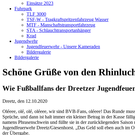
Einsätze 2023
Fuhrpark
TLF 3000
TSF-W - Tragkraftspritzenfahrzeug Wasser
MTF - Manschaftstransportfahrzeug
STA - Schlauchtransportanhänger
Krad
Jugendwehr
Jugendfeuerwehr - Unsere Kameraden
Bildergalerie
Bildergalerie
Schöne Grüße von den Rhinluc
Wie Fußballfans der Dreetzer Jugendfeuer
Dreetz, den 12.10.2020
Oléeee, olé, olé, oléeee, wir sind BVB-Fans, oléeee! Das Runde muss 
Sprüche, und dann ist halt immer ein kleiner Betrag in der Kasse fä
namens Phrasenschwein und füllte sie in der zurückliegenden Saison 
Jugendfeuerwehr Dreetz/Giesenhorst. „Das Geld soll eben auch im Ort 
der Übergabe.