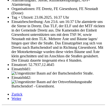
Alarmierungsart:
Sirene, Rufmeldeempfänger, APP-
Alarmierung
Organisationen:
FE Dreetz, FE Giesenhorst, FE Neustadt
(Dosse)
Tag + Uhrzeit:
23.06.2025, 16:37 Uhr
Einsatzbeschreibung:
Am 23.6. um 16:37 Uhr alarmierte uns
die Sirene in Dreetz. Das TLF, der ELF und der MTF rückten
in der Gemeinde Dreetz aus. Die Kameraden der Einheit
Giesenhorst unterstützten uns mit dem TSF-W, sowie
Neustadt mit dem TLK. Mehrere Äste und Bäume lagen/
hingen quer über die Straße. Das Einsatzgebiet zog sich von
Dreetz nach Bartschendorf und in Richtung Giesenhorst. Mit
der Motorkettensäge wurden diese vielen Bäume und Äste
klein geschnitten und im Anschluss die Straßen gesäubert.
Der Einsatz dauerte insgesamt etwa 4 Stunden.
Einsatzort:
52.7937,12.4645
Einsatzbild1:
Einsatzbild2:
Zurück
Weiter