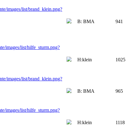
B: BMA
941
H:klein
1025
B: BMA
965
H:klein
1118