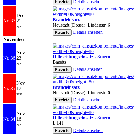
Details ansehen
Dec
Brandeinsatz
Nr. 37
21
Neustadt (Dosse), Lindenstr. 6
2023
Details ansehen
November
Nov
Hilfeleistungseinsatz - Sturm
Nr. 36
23
Baseitz
2023
Details ansehen
Nov
Brandeinsatz
Nr. 35
17
Neustadt (Dosse), Lindenstr. 6
2023
Details ansehen
Nov
Hilfeleistungseinsatz - Sturm
Nr. 34
16
L 141
2023
Details ansehen