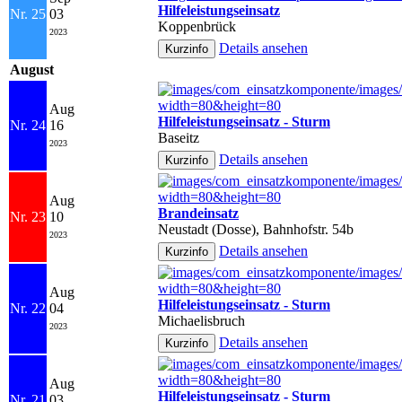
Hilfeleistungseinsatz
Nr. 25
03
Koppenbrück
2023
Details ansehen
August
Aug
Hilfeleistungseinsatz - Sturm
Nr. 24
16
Baseitz
2023
Details ansehen
Aug
Brandeinsatz
Nr. 23
10
Neustadt (Dosse), Bahnhofstr. 54b
2023
Details ansehen
Aug
Hilfeleistungseinsatz - Sturm
Nr. 22
04
Michaelisbruch
2023
Details ansehen
Aug
Hilfeleistungseinsatz - Sturm
Nr. 21
03