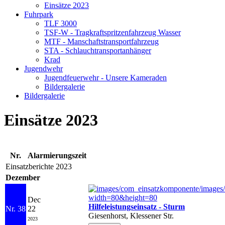
Einsätze 2023
Fuhrpark
TLF 3000
TSF-W - Tragkraftspritzenfahrzeug Wasser
MTF - Manschaftstransportfahrzeug
STA - Schlauchtransportanhänger
Krad
Jugendwehr
Jugendfeuerwehr - Unsere Kameraden
Bildergalerie
Bildergalerie
Einsätze 2023
Nr.
Alarmierungszeit
Einsatzberichte 2023
Dezember
Dec
Hilfeleistungseinsatz - Sturm
Nr. 38
22
Giesenhorst, Klessener Str.
2023