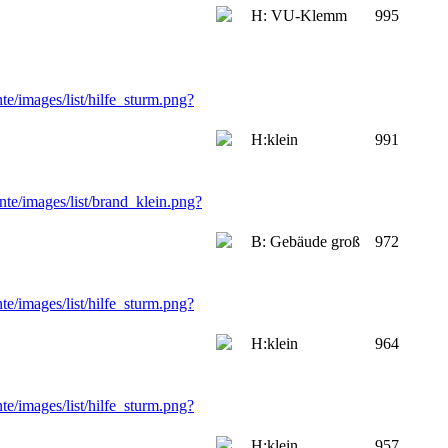
H: VU-Klemm
995
H:klein
991
B: Gebäude groß
972
H:klein
964
H:klein
957