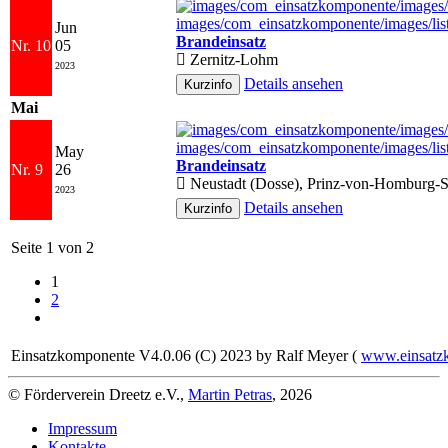
Jun
Brandeinsatz
Nr. 10
05
Zernitz-Lohm
2023
Details ansehen
Mai
May
Brandeinsatz
Nr. 9
26
Neustadt (Dosse), Prinz-von-Homburg-St
2023
Details ansehen
Seite 1 von 2
1
2
Einsatzkomponente V4.0.06 (C) 2023 by Ralf Meyer (
www.einsatz
© Förderverein Dreetz e.V.,
Martin Petras
, 2026
Impressum
Kontakte