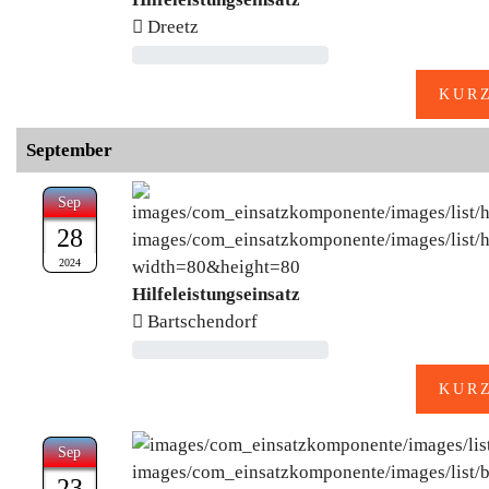
Dreetz
September
Sep
28
2024
Hilfeleistungseinsatz
Bartschendorf
Sep
23